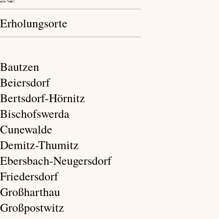
echo "hallo";
Erholungsorte
Bautzen
Beiersdorf
Bertsdorf-Hörnitz
Bischofswerda
Cunewalde
Demitz-Thumitz
Ebersbach-Neugersdorf
Friedersdorf
Großharthau
Großpostwitz