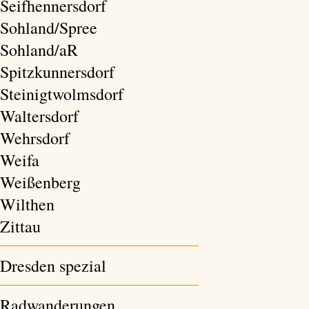
Seifhennersdorf
Sohland/Spree
Sohland/aR
Spitzkunnersdorf
Steinigtwolmsdorf
Waltersdorf
Wehrsdorf
Weifa
Weißenberg
Wilthen
Zittau
Dresden spezial
Radwanderungen