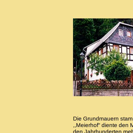
Die Grundmauern stamm
,,Meierhof“ diente den
den Jahrhunderten meh