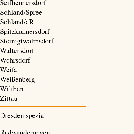
Seifhennersdorf
Sohland/Spree
Sohland/aR
Spitzkunnersdorf
Steinigtwolmsdorf
Waltersdorf
Wehrsdorf
Weifa
Weißenberg
Wilthen
Zittau
Dresden spezial
Radwanderungen