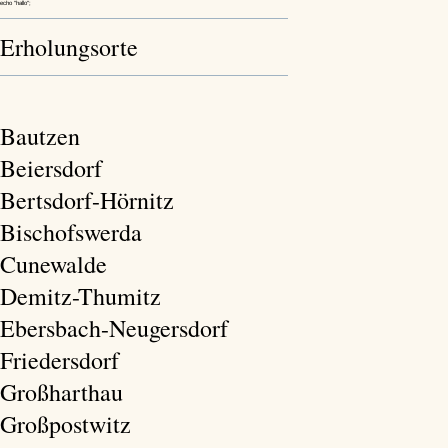
echo "hallo";
Erholungsorte
Bautzen
Beiersdorf
Bertsdorf-Hörnitz
Bischofswerda
Cunewalde
Demitz-Thumitz
Ebersbach-Neugersdorf
Friedersdorf
Großharthau
Großpostwitz