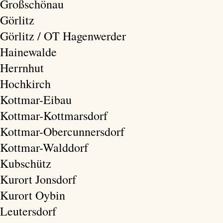
Großschönau
Görlitz
Görlitz / OT Hagenwerder
Hainewalde
Herrnhut
Hochkirch
Kottmar-Eibau
Kottmar-Kottmarsdorf
Kottmar-Obercunnersdorf
Kottmar-Walddorf
Kubschütz
Kurort Jonsdorf
Kurort Oybin
Leutersdorf